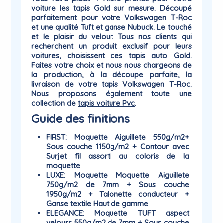
voiture les tapis
Gold
sur mesure. Découpé
parfaitement pour votre Volkswagen T-Roc
et une qualité Tuft et ganse Nubuck. Le touché
et le plaisir du
velour
. Tous nos clients qui
recherchent un produit exclusif pour leurs
voitures, choisissent ces tapis auto Gold.
Faites votre choix et nous nous chargeons de
la production, à la découpe parfaite, la
livraison de votre tapis Volkswagen T-Roc.
Nous proposons également toute une
collection de
tapis voiture Pvc
.
Guide des finitions
FIRST
: Moquette Aiguillete 550g/m2+
Sous couche 1150g/m2 + Contour avec
Surjet fil assorti au coloris de la
moquette
LUXE
: Moquette Moquette Aiguillete
750g/m2 de 7mm + Sous couche
1950g/m2 + Talonette conducteur +
Ganse textile Haut de gamme
ELEGANCE
: Moquette TUFT aspect
velours 550g/m2 de 7mm + Sous couche