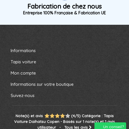
Fabrication de chez nous
Entreprise 100% Française & Fabrication UE
Informations
Tapis voiture
Mon compte
Informations sur votre boutique
Suivez-nous
Note(s) et avis
(
4
/
5
)
Catégorie :
Tapis
Voiture Daihatsu Copen
- Basés sur
1
note(s) et
1
avis
Un conseil?
utilisateur
- Tous les avis