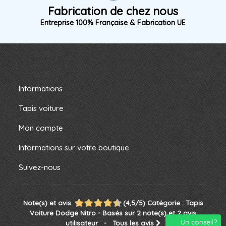
Fabrication de chez nous
Entreprise 100% Française & Fabrication UE
Informations
Tapis voiture
Mon compte
Informations sur votre boutique
Suivez-nous
Note(s) et avis
(
4,5
/
5
)
Catégorie :
Tapis
Voiture Dodge Nitro
- Basés sur
2
note(s) et
2
avis
Un conseil?
utilisateur
- Tous les avis