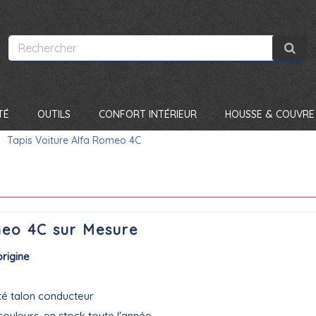
TÉ
OUTILS
CONFORT INTÉRIEUR
HOUSSE & COUVRE 
Tapis Voiture Alfa Romeo 4C
meo 4C sur Mesure
origine
té talon conducteur
couleurs, en stock toute l'année