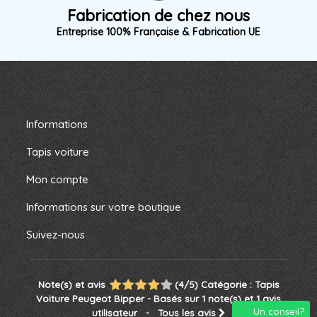
Fabrication de chez nous
Entreprise 100% Française & Fabrication UE
Informations
Tapis voiture
Mon compte
Informations sur votre boutique
Suivez-nous
Note(s) et avis
(
4
/
5
)
Catégorie :
Tapis
Voiture Peugeot Bipper
- Basés sur
1
note(s) et
1
avis
Un conseil?
utilisateur
- Tous les avis