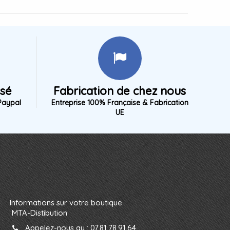
isé
Fabrication de chez nous
Paypal
Entreprise 100% Française & Fabrication
UE
Informations sur votre boutique
MTA-Distibution
Appelez-nous au :
07.81.78.91.64