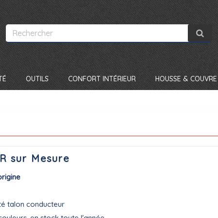
TÉ
OUTILS
CONFORT INTÉRIEUR
HOUSSE & COUVRE 
R sur Mesure
origine
té talon conducteur
couleurs, en stock toute l'année