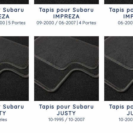
r Subaru
Tapis pour Subaru
Tapis p
EZA
IMPREZA
IM
00 | 5 Portes
09-2000 / 06-2007 | 4 Portes
06-200
r Subaru
Tapis pour Subaru
Tapis p
TY
JUSTY
J
les
10-1995 / 10-2007
10-200