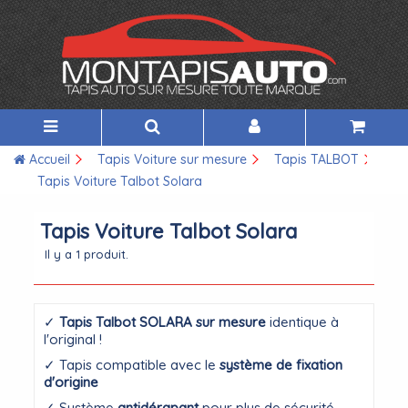
Accueil
Tapis Voiture sur mesure
Tapis TALBOT
Tapis Voiture Talbot Solara
Tapis Voiture Talbot Solara
Il y a 1 produit.
✓
Tapis Talbot SOLARA sur mesure
identique à
l'original !
✓ Tapis compatible avec le
système de fixation
d'origine
✓ Système
antidérapant
pour plus de sécurité