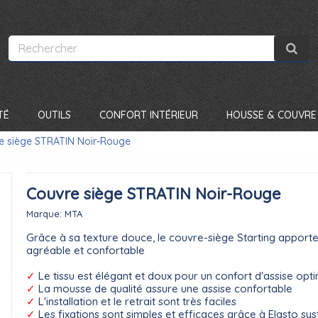
TÉ
OUTILS
CONFORT INTÉRIEUR
HOUSSE & COUVRE 
e siège STRATIN Noir-Rouge
Couvre siège STRATIN Noir-Rouge
Marque:
MTA
Grâce à sa texture douce, le couvre-siège Starting apporte
agréable et confortable
✓
Le tissu est élégant et doux pour un confort d'assise opt
✓
La mousse de qualité assure une assise confortable
✓
L'installation et le retrait sont très faciles
✓
Les fixations sont simples et efficaces grâce à Elasto sy