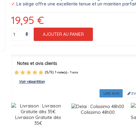
✓
Le siège offre une excellente tenue et un maintien parfai
19,95 €
AJOUTER AU PANIER
r
Notes et avis clients
(
5
/
5
)
1
1
note(s) -
avis
Voir répartition
LIRE AVIS
EV
Colissimo 48h00
Livraison Gratuite dès
Sa
35€