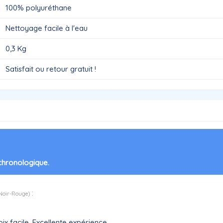
100% polyuréthane
Nettoyage facile à l'eau
0,3 Kg
Satisfait ou retour gratuit !
 chronologique.
:
 Noir-Rouge
)
ix facile. Excellente expérience.