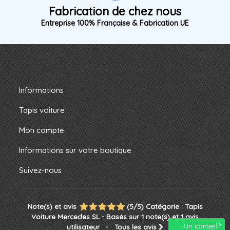
Fabrication de chez nous
Entreprise 100% Française & Fabrication UE
Informations
Tapis voiture
Mon compte
Informations sur votre boutique
Suivez-nous
Note(s) et avis
(
5
/
5
)
Catégorie :
Tapis
Voiture Mercedes SL
- Basés sur
1
note(s) et
1
avis
Un conseil?
utilisateur
- Tous les avis