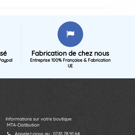
isé
Fabrication de chez nous
Paypal
Entreprise 100% Française & Fabrication
UE
Informations sur votre boutique
MTA-Distibution
Appelez-nous au :
07.81.78.91.64