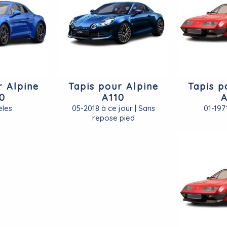
r Alpine
Tapis pour Alpine
Tapis p
0
A110
A
les
05-2018 à ce jour | Sans
01-197
repose pied