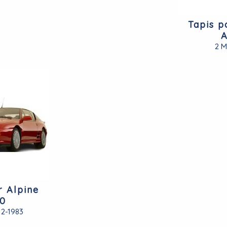
Tapis p
A
2 
r Alpine
10
12-1983