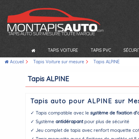
TAPIS VOITURE
TAPIS PVC
SÉCURI
Accueil
Tapis Voiture sur mesure
Tapis ALPINE
Tapis ALPINE
Tapis auto pour ALPINE sur Me
✓ Tapis compatible avec le
système de fixation d'
✓ Système
antidérapant
pour plus de sécurité
✓ Jeu complet de tapis avec renfort moquette co
✓ Tapis moquette avec 6 finitions de qualités et 8 