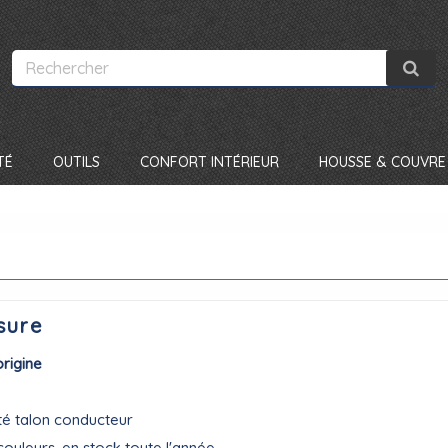
TÉ
OUTILS
CONFORT INTÉRIEUR
HOUSSE & COUVRE 
sure
origine
té talon conducteur
couleurs, en stock toute l'année