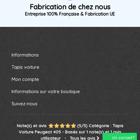
Fabrication de chez nous
Entreprise 100% Française & Fabrication UE
Informations
Tapis voiture
Mon compte
Informations sur votre boutique
Suivez-nous
Note(s) et avis
(
5
/
5
)
Catégorie :
Tapis
Voiture Peugeot 405
- Basés sur
1
note(s) et
1
avis
Un conseil?
utilisateur
- Tous les avis