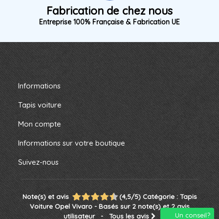
Fabrication de chez nous
Entreprise 100% Française & Fabrication UE
Informations
Tapis voiture
Mon compte
Informations sur votre boutique
Suivez-nous
Note(s) et avis
(
4,5
/
5
)
Catégorie :
Tapis
Voiture Opel Vivaro
- Basés sur
2
note(s) et
2
avis
Un conseil?
utilisateur
- Tous les avis