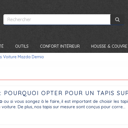
TÉ
OUTILS
CONFORT INTÉRIEUR
HOUSSE & COUVRE 
is Voiture Mazda Demio
: POURQUOI OPTER POUR UN TAPIS SU
o
ou si vous songez à le faire, il est important de choisir les tap
e voiture. De plus, nos tapis sur mesure sont conçus pour corre...