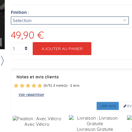
Finition :
49,90 €
r
AJOUTER AU PANIER
Notes et avis clients
(
5
/
5
)
2
2
note(s) -
avis
Voir répartition
LIRE AVIS
EV
Avec Vélcro
Livraison Gratuite