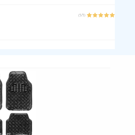
(
5
/
5
)