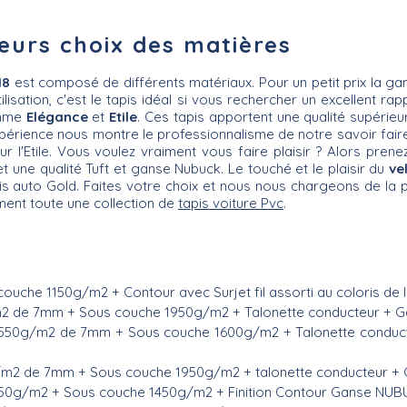
ieurs choix des matières
18
est composé de différents matériaux. Pour un petit prix la 
tilisation, c'est le tapis idéal si vous rechercher un excellent r
amme
Elégance
et
Etile
. Ces tapis apportent une qualité supérieu
rience nous montre le professionnalisme de notre savoir faire.
r l'Etile. Vous voulez vraiment vous faire plaisir ? Alors prene
une qualité Tuft et ganse Nubuck. Le touché et le plaisir du
ve
pis auto Gold. Faites votre choix et nous nous chargeons de la p
ent toute une collection de
tapis voiture Pvc
.
ouche 1150g/m2 + Contour avec Surjet fil assorti au coloris de
/m2 de 7mm + Sous couche 1950g/m2 + Talonette conducteur + G
550g/m2 de 7mm + Sous couche 1600g/m2 + Talonette conducteur
/m2 de 7mm + Sous couche 1950g/m2 + talonette conducteur + 
750g/m2 + Sous couche 1450g/m2 + Finition Contour Ganse NU