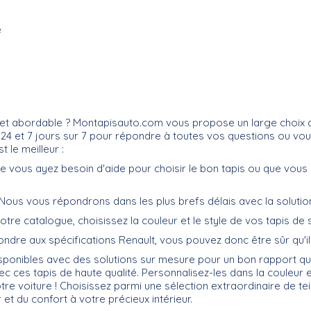
e
et abordable ? Montapisauto.com vous propose un large choix de 
r 24 et 7 jours sur 7 pour répondre à toutes vos questions ou vo
 le meilleur :
 Que vous ayez besoin d'aide pour choisir le bon tapis ou que vo
if. Nous vous répondrons dans les plus brefs délais avec la soluti
 notre catalogue, choisissez la couleur et le style de vos tapis de 
ndre aux spécifications Renault, vous pouvez donc être sûr qu'i
isponibles avec des solutions sur mesure pour un bon rapport q
 ces tapis de haute qualité. Personnalisez-les dans la couleur et 
e voiture ! Choisissez parmi une sélection extraordinaire de t
 et du confort à votre précieux intérieur.