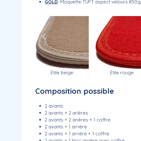
GOLD
: Moquette TUFT aspect velours 850
ce beige
Etile rouge
Etile beige
Composition possible
2 avants
2 avants + 2 arières
2 avants + 2 arières + 1 coffre
2 avants + 1 arrière
2 avants + 1 arrière + 1 coffre
2 avants + 1 bloc arrière avec coffre