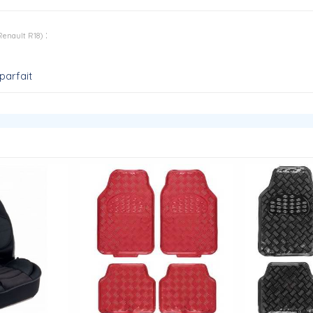
:
Renault R18
)
parfait