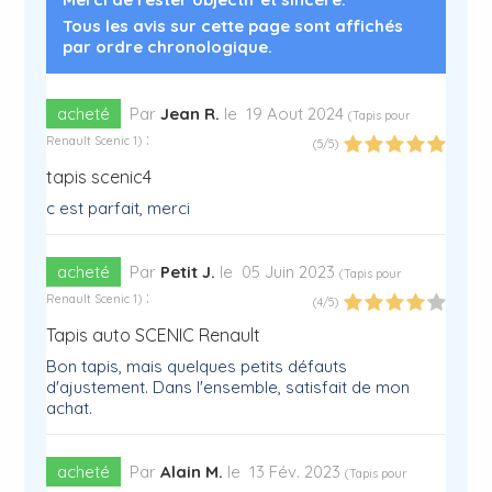
Tous les avis sur cette page sont affichés
par ordre chronologique.
acheté
Par
Jean R.
le
19 Aout 2024
(
Tapis pour
:
Renault Scenic 1
)
(
5
/
5
)
tapis scenic4
c est parfait, merci
acheté
Par
Petit J.
le
05 Juin 2023
(
Tapis pour
:
Renault Scenic 1
)
(
4
/
5
)
Tapis auto SCENIC Renault
Bon tapis, mais quelques petits défauts
d'ajustement. Dans l'ensemble, satisfait de mon
achat.
acheté
Par
Alain M.
le
13 Fév. 2023
(
Tapis pour