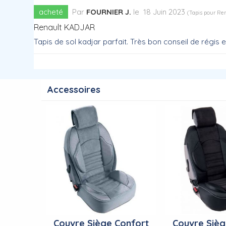
acheté
Par
FOURNIER J.
le
18 Juin 2023
(
Tapis pour R
Renault KADJAR
Tapis de sol kadjar parfait. Très bon conseil de régis e
Accessoires
Couvre Siège Confort
Couvre Sièg