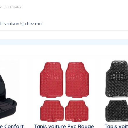
:
enault KADJAR
)
t livraison 5j chez moi
e Confort
Tapis voiture Pvc Rouge
Tapis voi