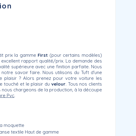
ion
tit prix la gamme
First
(pour certains modèles)
un excellent rapport qualité/prix. La demande des
alité supérieure avec une finition parfaite. Nous
tre savoir faire. Nous utilisons du Tuft d'une
e plaisir ? Alors prenez pour votre voiture les
 touché et le plaisir du
velour
. Tous nos clients
ous nous chargeons de la production, à la découpe
ure Pvc
.
 la moquette
anse textile Haut de gamme