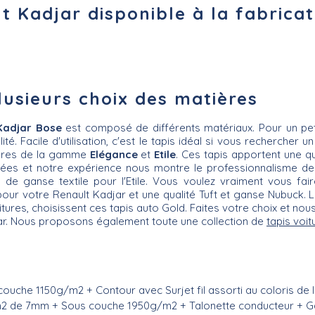
t Kadjar disponible à la fabricat
lusieurs choix des matières
Kadjar Bose
est composé de différents matériaux. Pour un pe
té. Facile d'utilisation, c'est le tapis idéal si vous rechercher 
itures de la gamme
Elégance
et
Etile
. Ces tapis apportent une qu
es et notre expérience nous montre le professionnalisme de no
de ganse textile pour l'Etile. Vous voulez vraiment vous fair
r votre Renault Kadjar et une qualité Tuft et ganse Nubuck. Le
oitures, choisissent ces tapis auto Gold. Faites votre choix et n
adjar. Nous proposons également toute une collection de
tapis voit
ouche 1150g/m2 + Contour avec Surjet fil assorti au coloris de
/m2 de 7mm + Sous couche 1950g/m2 + Talonette conducteur + G