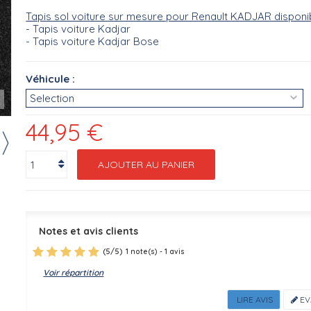
Tapis sol voiture sur mesure pour Renault KADJAR disponi
- Tapis voiture Kadjar
- Tapis voiture Kadjar Bose
Véhicule :
r
44,95 €
AJOUTER AU PANIER
Notes et avis clients
(
5
/
5
)
1
1
note(s) -
avis
Voir répartition
LIRE AVIS
EV