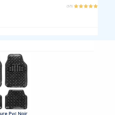
(
5
/
5
)
ture Pvc Noir