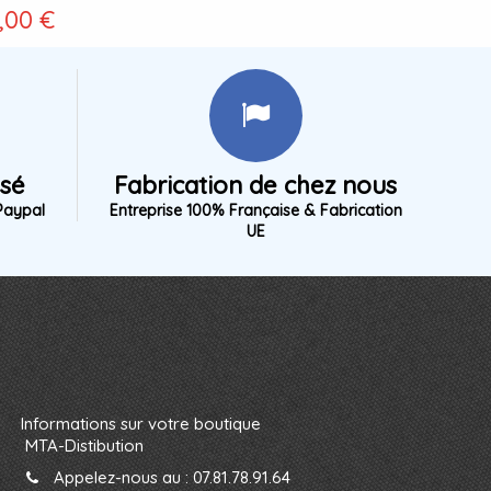
,00 €
isé
Fabrication de chez nous
Paypal
Entreprise 100% Française & Fabrication
UE
Informations sur votre boutique
MTA-Distibution
Appelez-nous au :
07.81.78.91.64