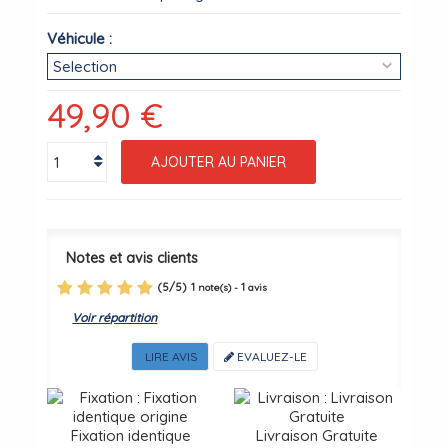
Véhicule :
49,90 €
AJOUTER AU PANIER
Notes et avis clients
(
5
/
5
)
1
1
note(s) -
avis
Voir répartition
LIRE AVIS
EVALUEZ-LE
Fixation identique
Livraison Gratuite