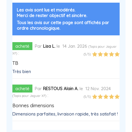
Les avis sont lus et modérés.
Merci de rester objectif et sincère.
Tous les avis sur cette page sont affichés par
ordre chronologique.
acheté
Par
Lisa L.
le
14 Jan. 2026
(
Tapis pour Jaguar
:
XF
)
(
5
/
5
)
TB
Très bien
acheté
Par
RESTOUS Alain A.
le
12 Nov. 2024
:
(
Tapis pour Jaguar XF
)
(
5
/
5
)
Bonnes dimensions
Dimensions parfaites, livraison rapide, très satisfait !