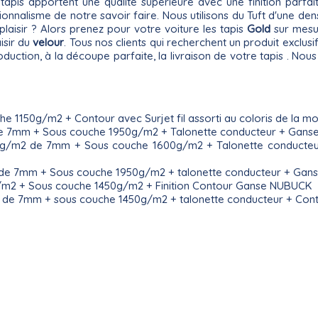
 tapis apportent une qualité supérieure avec une finition parf
nnalisme de notre savoir faire. Nous utilisons du Tuft d'une de
 plaisir ? Alors prenez pour votre voiture les tapis
Gold
sur mesu
isir du
velour
. Tous nos clients qui recherchent un produit exclusi
duction, à la découpe parfaite, la livraison de votre tapis . N
e 1150g/m2 + Contour avec Surjet fil assorti au coloris de la m
de 7mm + Sous couche 1950g/m2 + Talonette conducteur + Ganse
g/m2 de 7mm + Sous couche 1600g/m2 + Talonette conducteur + 
 de 7mm + Sous couche 1950g/m2 + talonette conducteur + Gans
g/m2 + Sous couche 1450g/m2 + Finition Contour Ganse NUBUCK
 de 7mm + sous couche 1450g/m2 + talonette conducteur + Cont