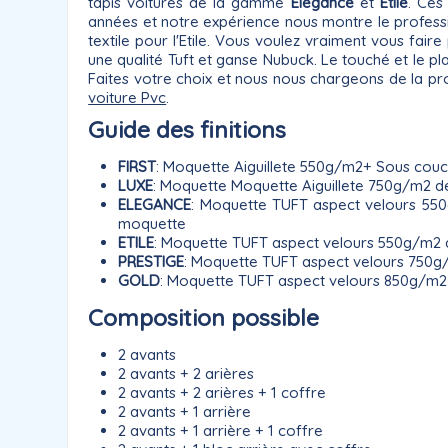
tapis voitures de la gamme
Elégance
et
Etile
. Ces
années et notre expérience nous montre le professio
textile pour l'Etile. Vous voulez vraiment vous faire
une qualité Tuft et ganse Nubuck. Le touché et le pla
Faites votre choix et nous nous chargeons de la pro
voiture Pvc
.
Guide des finitions
FIRST
: Moquette Aiguillete 550g/m2+ Sous couch
LUXE
: Moquette Moquette Aiguillete 750g/m2 
ELEGANCE
: Moquette TUFT aspect velours 550
moquette
ETILE
: Moquette TUFT aspect velours 550g/m2
PRESTIGE
: Moquette TUFT aspect velours 750
GOLD
: Moquette TUFT aspect velours 850g/m2
Composition possible
2 avants
2 avants + 2 arières
2 avants + 2 arières + 1 coffre
2 avants + 1 arrière
2 avants + 1 arrière + 1 coffre