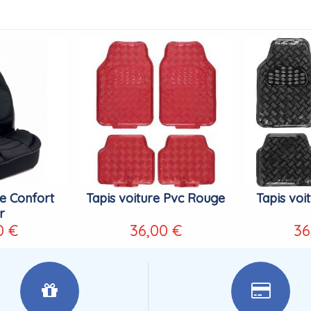
e Confort
Tapis voiture Pvc Rouge
Tapis voi
r
0 €
36,00 €
36