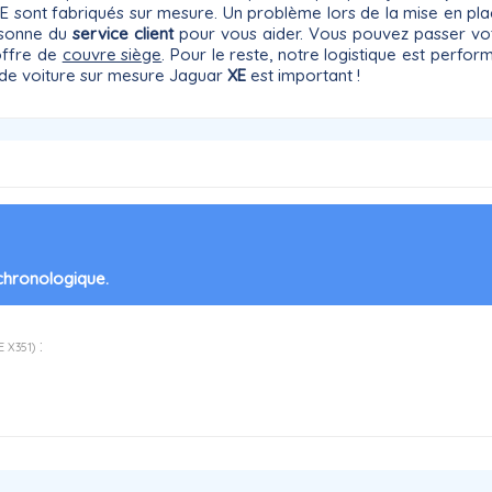
 XE sont fabriqués sur mesure. Un problème lors de la mise en pl
rsonne du
service client
pour vous aider. Vous pouvez passer vo
 offre de
couvre siège
. Pour le reste, notre logistique est perf
s de voiture sur mesure Jaguar
XE
est important !
 chronologique.
:
E X351
)