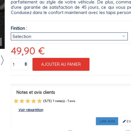
parfaitement au style de votre véhicule. De plus, comm
d'une garantie de satisfaction de 45 jours, ce qui vous p
Conduisez dans le confort maintenant avec les tapis personn
Finition :
r
49,90 €
AJOUTER AU PANIER
Notes et avis clients
(
5
/
5
)
1
1
note(s) -
avis
Voir répartition
LIRE AVIS
EV