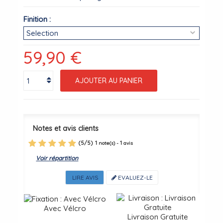
Finition :
59,90 €
AJOUTER AU PANIER
Notes et avis clients
(
5
/
5
)
1
1
note(s) -
avis
Voir répartition
LIRE AVIS
EVALUEZ-LE
Avec Vélcro
Livraison Gratuite