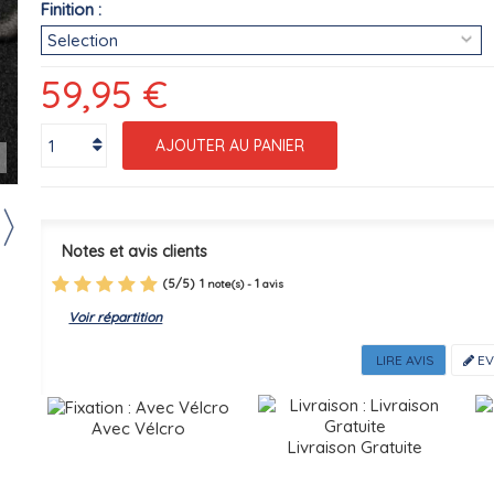
Finition :
59,95 €
AJOUTER AU PANIER
r
Notes et avis clients
(
5
/
5
)
1
1
note(s) -
avis
Voir répartition
LIRE AVIS
EV
Avec Vélcro
Livraison Gratuite