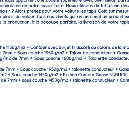
es tapis apportent une qualité supérieure avec une finition par
nnalisme de notre savoir faire. Nous utilisons du Tuft d'une de
plaisir ? Alors prenez pour votre voiture les tapis
Gold
sur mesur
 plaisir du
velour
. Tous nos clients qui recherchent un produit ex
e la production, à la découpe parfaite, la livraison de votre t
e 1150g/m2 + Contour avec Surjet fil assorti au coloris de la m
de 7mm + Sous couche 1950g/m2 + Talonette conducteur + Ganse
g/m2 de 7mm + Sous couche 1600g/m2 + Talonette conducteur + 
 de 7mm + Sous couche 1950g/m2 + talonette conducteur + Gans
g/m2 + Sous couche 1450g/m2 + Finition Contour Ganse NUBUCK
 de 7mm + sous couche 1450g/m2 + talonette conducteur + Cont