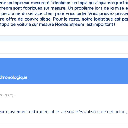
oir un tapis sur mesure à l'identique, un tapis qui
s'ajustera parfa
 Stream sont fabriqués sur mesure. Un problème lors de la mise e
ne personne du
service client
pour vous aider. Vous pouvez passer
tre offre de
couvre siège
. Pour le reste, notre logistique es
un tapis de voiture sur mesure Honda
Stream
est important !
 chronologique.
:
a STREAM
)
eur ajustement est impeccable. Je suis très satisfait de cet acha