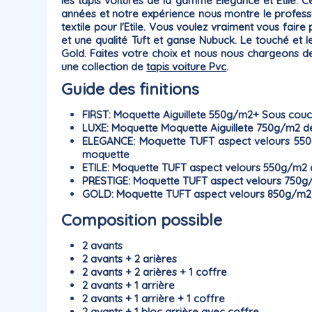
les tapis voitures de la gamme
Elégance
et
Etile
. C
années et notre expérience nous montre le professio
textile pour l'Etile. Vous voulez vraiment vous faire 
et une qualité Tuft et ganse Nubuck. Le touché et le
Gold. Faites votre choix et nous nous chargeons d
une collection de
tapis voiture Pvc
.
Guide des finitions
FIRST
: Moquette Aiguillete 550g/m2+ Sous couch
LUXE
: Moquette Moquette Aiguillete 750g/m2 
ELEGANCE
: Moquette TUFT aspect velours 550
moquette
ETILE
: Moquette TUFT aspect velours 550g/m2
PRESTIGE
: Moquette TUFT aspect velours 750
GOLD
: Moquette TUFT aspect velours 850g/m2
Composition possible
2 avants
2 avants + 2 arières
2 avants + 2 arières + 1 coffre
2 avants + 1 arrière
2 avants + 1 arrière + 1 coffre
2 avants + 1 bloc arrière avec coffre