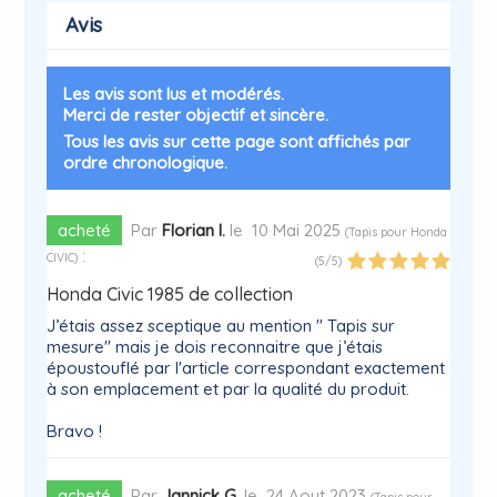
Avis
Les avis sont lus et modérés.
Merci de rester objectif et sincère.
Tous les avis sur cette page sont affichés par
ordre chronologique.
acheté
Par
Florian I.
le
10 Mai 2025
(
Tapis pour Honda
:
CIVIC
)
(
5
/
5
)
Honda Civic 1985 de collection
J’étais assez sceptique au mention " Tapis sur
mesure" mais je dois reconnaitre que j’étais
époustouflé par l'article correspondant exactement
à son emplacement et par la qualité du produit.
Bravo !
acheté
Par
Jannick G.
le
24 Aout 2023