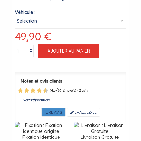
Véhicule :
49,90 €
AJOUTER AU PANIER
Notes et avis clients
(
4,5
/
5
)
2
2
note(s) -
avis
Voir répartition
LIRE AVIS
EVALUEZ-LE
Fixation identique
Livraison Gratuite