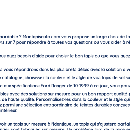
bordable ? Montapisauto.com vous propose un large choix de tapis
jours sur 7 pour répondre à toutes vos questions ou vous aider à 
e vous ayez besoin d'aide pour choisir le bon tapis ou que vous 
ous vous répondrons dans les plus brefs délais avec la solution à 
e catalogue, choisissez la couleur et le style de vos tapis de sol su
 aux spécifications Ford Ranger de 10-1999 à ce jour, vous pouv
nibles avec des solutions sur mesure pour un bon rapport qualité
de haute qualité. Personnalisez-les dans la couleur et le style qu
ez parmi une sélection extraordinaire de teintes durables conçue
ntérieur.
oir un tapis sur mesure à l'identique, un tapis qui
s'ajustera parfa
Ranger sont fabriqués sur mesure. Un problème lors de la mise e