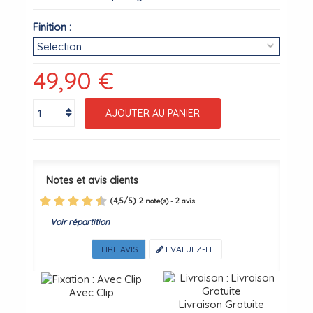
Finition :
49,90 €
AJOUTER AU PANIER
Notes et avis clients
(
4,5
/
5
)
2
2
note(s) -
avis
Voir répartition
LIRE AVIS
EVALUEZ-LE
Avec Clip
Livraison Gratuite