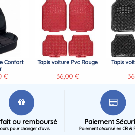
e Confort
Tapis voiture Pvc Rouge
Tapis voi
r
0 €
36,00 €
36
sfait ou remboursé
Paiement Sécur
jours pour changer d'avis
Paiement sécurisé en CB & 