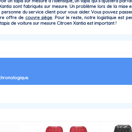
oir un tapis sur mesure à l'identique, un tapis qui
s'ajustera parfa
n Xantia sont fabriqués sur mesure. Un problème lors de la mise 
ne personne du
service client
pour vous aider. Vous pouvez passer
tre offre de
couvre siège
. Pour le reste, notre logistique es
n tapis de voiture sur mesure Citroen
Xantia
est important !
 chronologique.