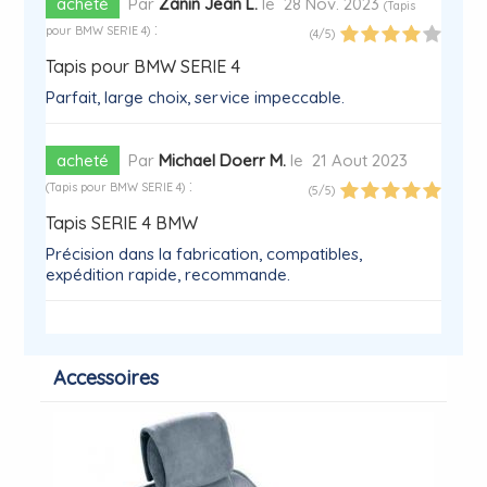
acheté
Par
Zanin Jean L.
le
28 Nov. 2023
(
Tapis
:
pour BMW SERIE 4
)
(
4
/
5
)
Tapis pour BMW SERIE 4
Parfait, large choix, service impeccable.
acheté
Par
Michael Doerr M.
le
21 Aout 2023
:
(
Tapis pour BMW SERIE 4
)
(
5
/
5
)
Tapis SERIE 4 BMW
Précision dans la fabrication, compatibles,
expédition rapide, recommande.
Accessoires