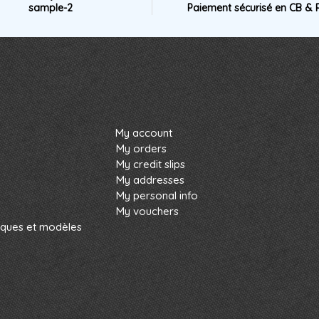
sample-2
Paiement sécurisé en CB & 
My account
My orders
My credit slips
My addresses
My personal info
My vouchers
rques et modèles