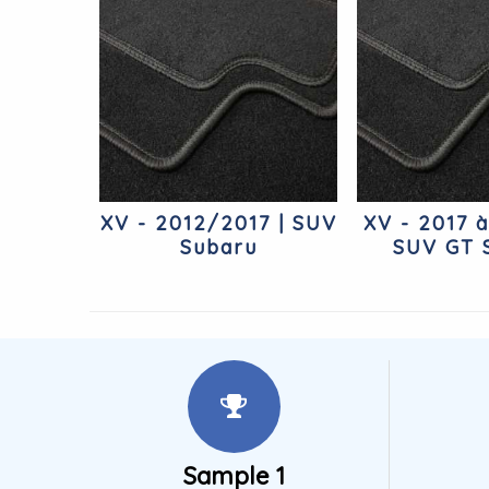
XV - 2012/2017 | SUV
XV - 2017 à
Subaru
SUV GT 
Sample 1