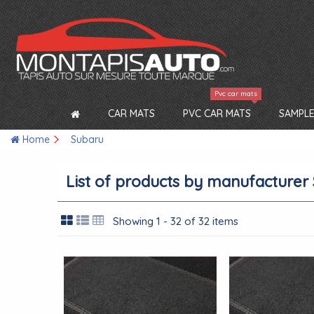
Pvc car mats
CAR MATS
PVC CAR MATS
SAMPLE
Home
Subaru
List of products by manufacturer
Showing 1 - 32 of 32 items