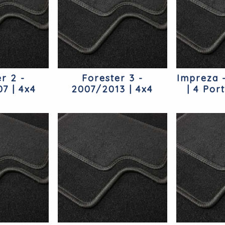
r 2 -
Forester 3 -
Impreza 
7 | 4x4
2007/2013 | 4x4
| 4 Por
ru
Subaru