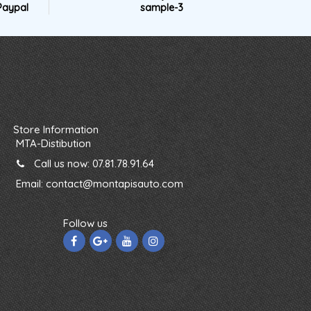
Paypal
sample-3
Store Information
MTA-Distibution
Call us now:
07.81.78.91.64
Email:
contact@montapisauto.com
Follow us