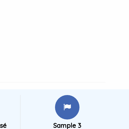
isé
Sample 3