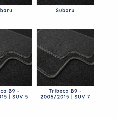
ubaru
Subaru
eca B9 -
Tribeca B9 -
15 | SUV 5
2006/2015 | SUV 7
s Subaru
Places Subaru