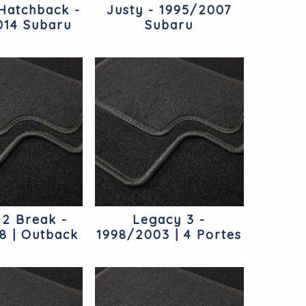
Hatchback -
Justy - 1995/2007
014 Subaru
Subaru
 2 Break -
Legacy 3 -
8 | Outback
1998/2003 | 4 Portes
ubaru
Subaru