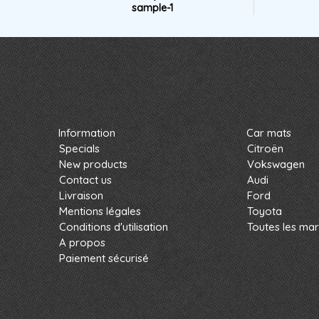
sample-1
Information
Car mats
Specials
Citroën
New products
Vokswagen
Contact us
Audi
Livraison
Ford
Mentions légales
Toyota
Conditions d'utilisation
Toutes les ma
A propos
Paiement sécurisé