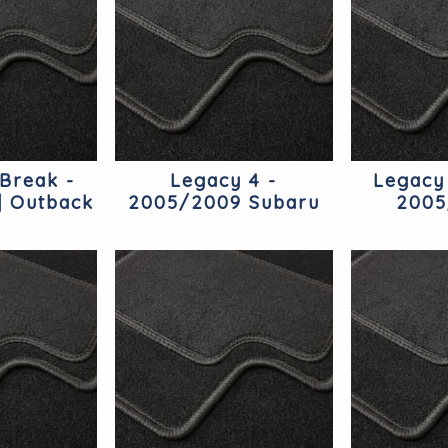
Break -
Legacy 4 -
Legacy
| Outback
2005/2009 Subaru
2005
ru
Outba