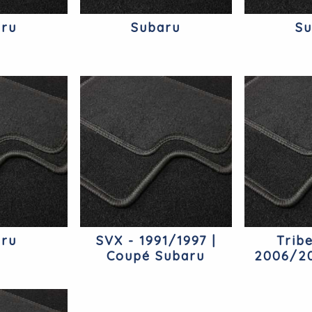
ru
Subaru
S
ru
SVX - 1991/1997 |
Trib
Coupé Subaru
2006/20
Place