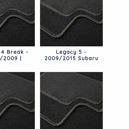
 4 Break -
Legacy 5 -
/2009 |
2009/2015 Subaru
ck Subaru