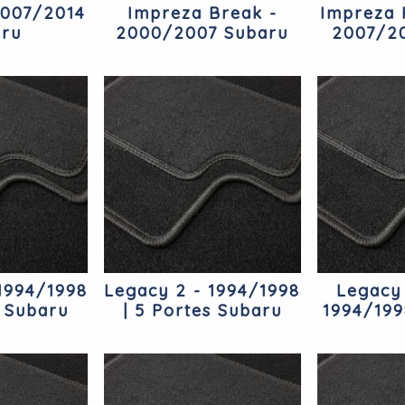
2007/2014
Impreza Break -
Impreza 
ru
2000/2007 Subaru
2007/2
1994/1998
Legacy 2 - 1994/1998
Legacy
s Subaru
| 5 Portes Subaru
1994/199
S