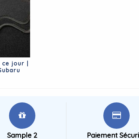
 ce jour |
Subaru
Sample 2
Paiement Sécur