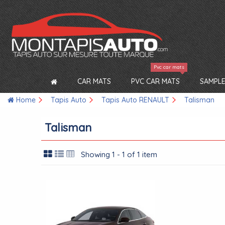
Pvc car mats
CAR MATS
PVC CAR MATS
SAMPLE
Home
Tapis Auto
Tapis Auto RENAULT
Talisman
Talisman
Showing 1 - 1 of 1 item