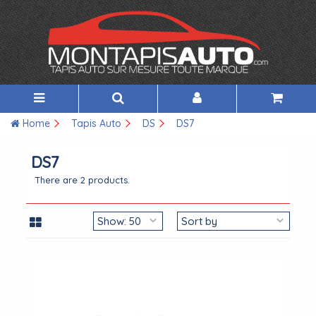
Home
Tapis Auto
DS
DS7
DS7
There are 2 products.